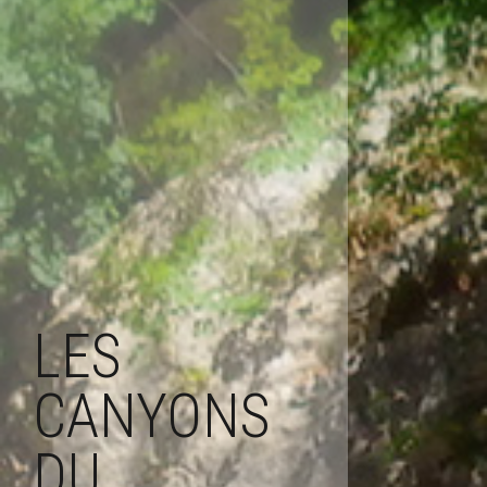
LES
CANYONS
DU